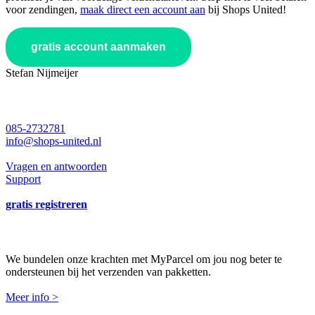
voor zendingen,
maak direct een account aan
bij Shops United!
gratis account aanmaken
Stefan Nijmeijer
support en contact
085-2732781
info@shops-united.nl
Vragen en antwoorden
Support
gratis registreren
Shops United is MyParcel! 🥳
We bundelen onze krachten met MyParcel om jou nog beter te
ondersteunen bij het verzenden van pakketten.
Meer info >