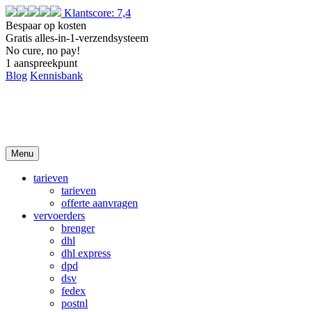
Klantscore: 7,4
Bespaar op kosten
Gratis alles-in-1-verzendsysteem
No cure, no pay!
1 aanspreekpunt
Blog
Kennisbank
Menu
tarieven
tarieven
offerte aanvragen
vervoerders
brenger
dhl
dhl express
dpd
dsv
fedex
postnl