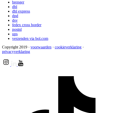
brenger
dhl
dhl express
dpd
dsv
fedex cross border
postnl
ups
verzenden via bol.com
Copyright 2019
·
voorwaarden
·
cookieverklaring
·
privacyverklaring