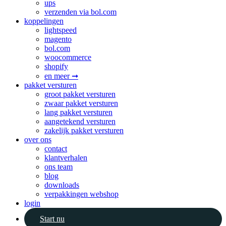
ups
verzenden via bol.com
koppelingen
lightspeed
magento
bol.com
woocommerce
shopify
en meer ➞
pakket versturen
groot pakket versturen
zwaar pakket versturen
lang pakket versturen
aangetekend versturen
zakelijk pakket versturen
over ons
contact
klantverhalen
ons team
blog
downloads
verpakkingen webshop
login
Start nu