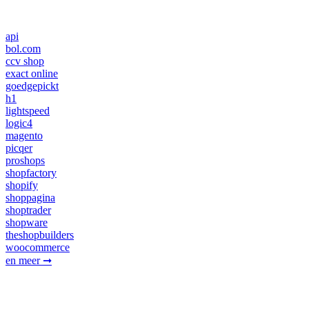
koppelingen
api
bol.com
ccv shop
exact online
goedgepickt
h1
lightspeed
logic4
magento
picqer
proshops
shopfactory
shopify
shoppagina
shoptrader
shopware
theshopbuilders
woocommerce
en meer ➞
vervoerders