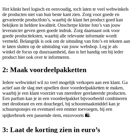
Het klinkt heel logisch en eenvoudig, toch laten te veel webwinkels
de producten niet van hun beste kant zien. Zorg voor goede en
gevarieerde productfoto’s, waarbij de klant het product goed kan
bekijken in heldere kwaliteit. Onscherpe kleine foto’s van jouw
leverancier geven geen goede indruk. Zorg daarnaast ook voor
goede productteksten, waarbij alle relevante informatie wordt
vermeld. Belangrijk is ook om de uitstaling van foto’s en teksten aan
te laten sluiten op de uitstraling van jouw webshop. Leg je als
winkel de focus op duurzaamheid, dan is het handig om bij ieder
product hier ook over te informeren.
2: Maak voordeelpakketten
Iedere webwinkel wil zo veel mogelijk verkopen aan een klant. Ga
actief aan de slag met upsellen door voordeelpakketten te maken,
waarbij je een klant voorziet van meerdere gerelateerde producten.
Een parfum kan je in een voordeelpakket bijvoorbeeld combineren
met deodorant en een douchegel, bij schoonmaakmiddel kan je
schuursponsjes en eventueel een emmer toevoegen, bij een
spijkerbroek een passende riem, enzovoorts 🛍️.
3: Laat de korting zien in euro’s