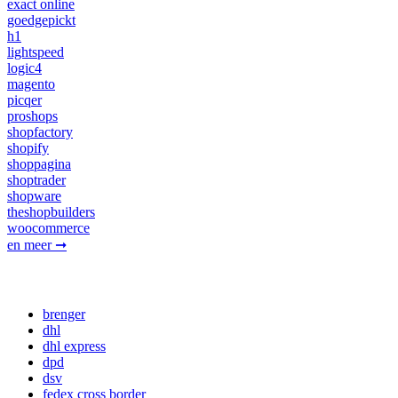
exact online
goedgepickt
h1
lightspeed
logic4
magento
picqer
proshops
shopfactory
shopify
shoppagina
shoptrader
shopware
theshopbuilders
woocommerce
en meer ➞
vervoerders
brenger
dhl
dhl express
dpd
dsv
fedex cross border