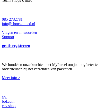
Team Shops United
support en contact
085-2732781
info@shops-united.nl
Vragen en antwoorden
Support
gratis registreren
Shops United is MyParcel! 🥳
We bundelen onze krachten met MyParcel om jou nog beter te
ondersteunen bij het verzenden van pakketten.
Meer info >
koppelingen
api
bol.com
ccv shop