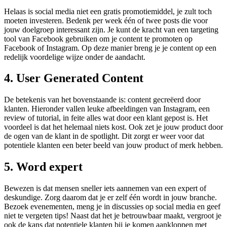
Helaas is social media niet een gratis promotiemiddel, je zult toch
moeten investeren. Bedenk per week één of twee posts die voor
jouw doelgroep interessant zijn. Je kunt de kracht van een targeting
tool van Facebook gebruiken om je content te promoten op
Facebook of Instagram. Op deze manier breng je je content op een
redelijk voordelige wijze onder de aandacht.
4. User Generated Content
De betekenis van het bovenstaande is: content gecreëerd door
klanten. Hieronder vallen leuke afbeeldingen van Instagram, een
review of tutorial, in feite alles wat door een klant gepost is. Het
voordeel is dat het helemaal niets kost. Ook zet je jouw product door
de ogen van de klant in de spotlight. Dit zorgt er weer voor dat
potentiele klanten een beter beeld van jouw product of merk hebben.
5. Word expert
Bewezen is dat mensen sneller iets aannemen van een expert of
deskundige. Zorg daarom dat je er zelf één wordt in jouw branche.
Bezoek evenementen, meng je in discussies op social media en geef
niet te vergeten tips! Naast dat het je betrouwbaar maakt, vergroot je
ook de kans dat potentiele klanten bij je komen aankloppen met