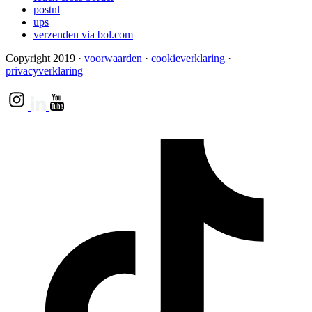
postnl
ups
verzenden via bol.com
Copyright 2019
·
voorwaarden
·
cookieverklaring
·
privacyverklaring