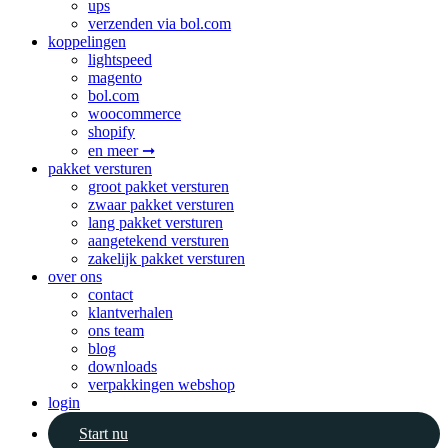
ups
verzenden via bol.com
koppelingen
lightspeed
magento
bol.com
woocommerce
shopify
en meer ➞
pakket versturen
groot pakket versturen
zwaar pakket versturen
lang pakket versturen
aangetekend versturen
zakelijk pakket versturen
over ons
contact
klantverhalen
ons team
blog
downloads
verpakkingen webshop
login
Start nu