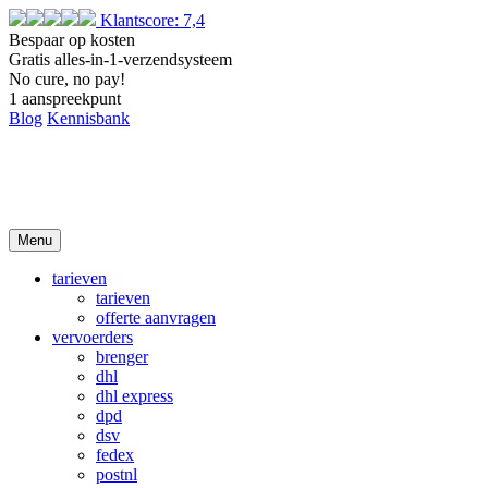
Klantscore: 7,4
Bespaar op kosten
Gratis alles-in-1-verzendsysteem
No cure, no pay!
1 aanspreekpunt
Blog
Kennisbank
Menu
tarieven
tarieven
offerte aanvragen
vervoerders
brenger
dhl
dhl express
dpd
dsv
fedex
postnl